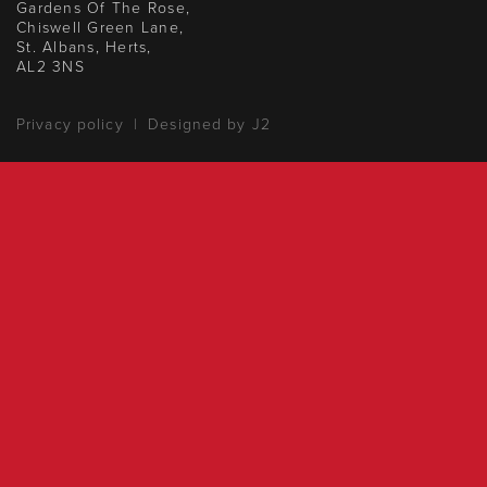
Gardens Of The Rose,
Chiswell Green Lane,
St. Albans, Herts,
AL2 3NS
Privacy policy
|
Designed by J2