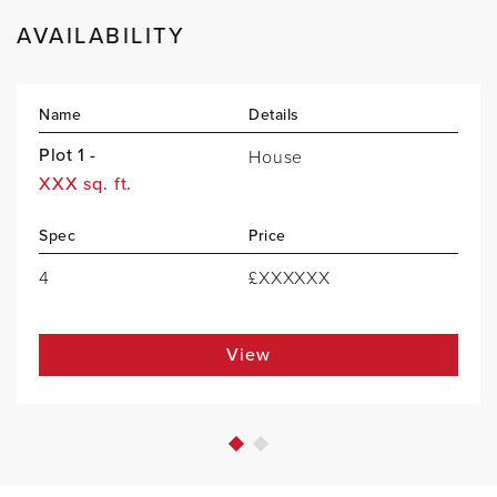
AVAILABILITY
Name
Details
Plot 1 -
House
XXX sq. ft.
Spec
Price
4
£XXXXXX
View